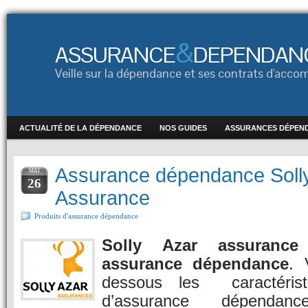
&
ASSURANCE
DEPENDAN
Veille sur la dépendance et ses contrats d'ac
ACTUALITÉ DE LA DÉPENDANCE
NOS GUIDES
ASSURANCES DÉPEN
Assurance dépendance Soll
MAI
26
Assurance
Produits d'assurance dépendance
Solly Azar assura
assurance dépendance
. 
dessous les caractérist
d’assurance dépen