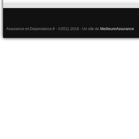
Assurance-et-Dependance.fr - ©2011-2016 - Un site de
MeilleureAssurance