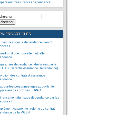
parateur d'assurances dépendance
chercher
RNIERS ARTICLES
 mesures pour la dépendance bientôt
oncées
position d’une nouvelle mutuelle
endance
 garanties dépendance labellisées par le
el GAD (Garantie Assurance Dépendance)
olution des contrats d’assurance
endance
.pour-les-personnes-agees.gouv.fr : le
parateur des prix des EHPAD
financement du risque dépendance par les
eprises ?
plément Autonomie : refonte du contrat
endance de la MGEN