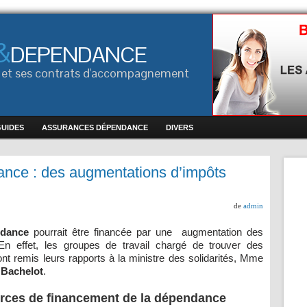
&
DEPENDANCE
ce et ses contrats d'accompagnement
GUIDES
ASSURANCES DÉPENDANCE
DIVERS
nce : des augmentations d’impôts
de
admin
ndance
pourrait être financée par une augmentation des
n effet, les groupes de travail chargé de trouver des
ont remis leurs rapports à la ministre des solidarités, Mme
 Bachelot
.
rces de financement de la dépendance