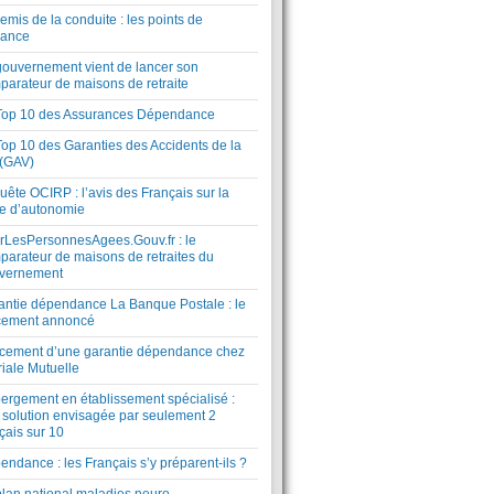
mis de la conduite : les points de
lance
gouvernement vient de lancer son
parateur de maisons de retraite
Top 10 des Assurances Dépendance
Top 10 des Garanties des Accidents de la
 (GAV)
ête OCIRP : l’avis des Français sur la
te d’autonomie
rLesPersonnesAgees.Gouv.fr : le
parateur de maisons de retraites du
vernement
antie dépendance La Banque Postale : le
cement annoncé
cement d’une garantie dépendance chez
riale Mutuelle
ergement en établissement spécialisé :
 solution envisagée par seulement 2
çais sur 10
ndance : les Français s’y préparent-ils ?