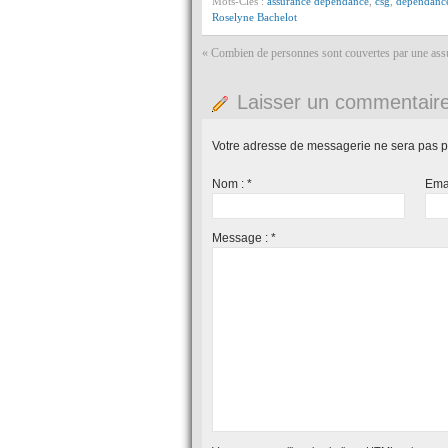
Mots-Clés :
assurance dépendance
,
csg
,
dépendanc
Roselyne Bachelot
«
Combien de personnes sont couvertes par une ass
Laisser un commentair
Votre adresse de messagerie ne sera pas p
Nom :
*
Ema
Message :
*