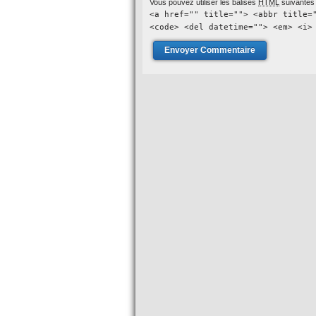
Vous pouvez utiliser les balises
HTML
suivantes 
<a href="" title=""> <abbr title=
<code> <del datetime=""> <em> <i>