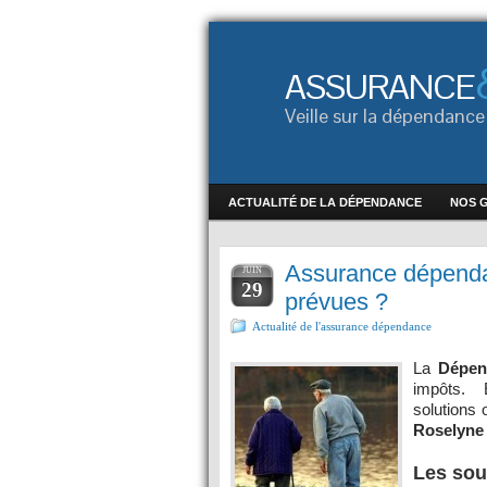
ASSURANCE
Veille sur la dépendan
ACTUALITÉ DE LA DÉPENDANCE
NOS 
Assurance dépenda
JUIN
29
prévues ?
Actualité de l'assurance dépendance
La
Dépe
impôts. E
solutions 
Roselyne
Les sou