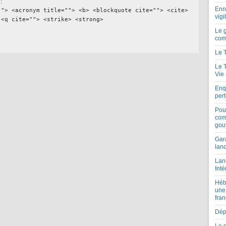
:
Enne
""> <acronym title=""> <b> <blockquote cite=""> <cite>
vigi
 <q cite=""> <strike> <strong>
Le 
com
Le 
Le 
Vie
Enqu
per
Pou
com
gou
Gar
lan
Lan
Inté
Héb
une
fran
Dépe