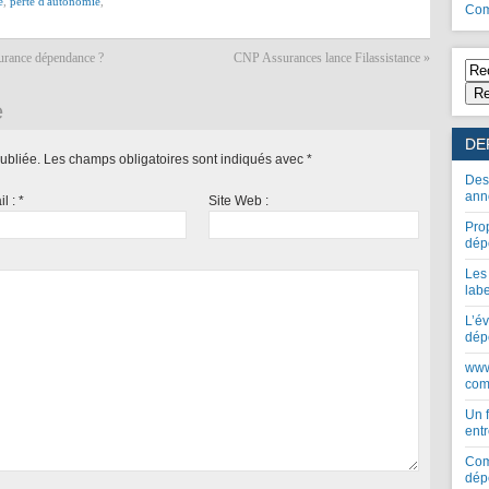
e
,
perte d'autonomie
,
Com
urance dépendance ?
CNP Assurances lance Filassistance
»
Re
e
DE
ubliée.
Les champs obligatoires sont indiqués avec
*
Des
ann
il :
*
Site Web :
Pro
dép
Les
lab
L’év
dép
www
com
Un 
entr
Com
dép