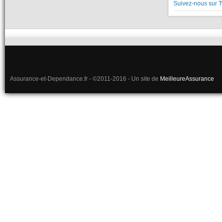
Suivez-nous sur T
Assurance-et-Dependance.fr - ©2011-2016 - Un site de
MeilleureAssurance