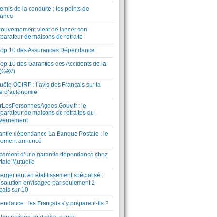
mis de la conduite : les points de
lance
gouvernement vient de lancer son
parateur de maisons de retraite
Top 10 des Assurances Dépendance
Top 10 des Garanties des Accidents de la
 (GAV)
ête OCIRP : l’avis des Français sur la
te d’autonomie
rLesPersonnesAgees.Gouv.fr : le
parateur de maisons de retraites du
vernement
antie dépendance La Banque Postale : le
cement annoncé
cement d’une garantie dépendance chez
riale Mutuelle
ergement en établissement spécialisé :
 solution envisagée par seulement 2
çais sur 10
ndance : les Français s’y préparent-ils ?