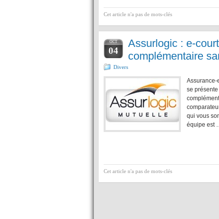
Cet article n'a pas de mots-clés
Assurlogic : e-court
OCT
04
complémentaire sa
Divers
Assurance-e
se présente 
complémentai
comparateur
qui vous son
équipe est 
Cet article n'a pas de mots-clés