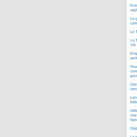
Enne
vigi
Le 
com
Le 
Le 
Vie
Enqu
per
Pou
com
gou
Gar
lan
Lan
Inté
Héb
une
fran
Dépe