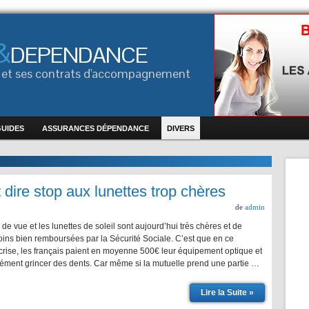
&
DEPENDANCE
ce et ses contrats d'accompagnement
GUIDES
ASSURANCES DÉPENDANCE
DIVERS
 dire stop aux lunettes trop chères
de
admin
 de vue et les lunettes de soleil sont aujourd’hui très chères et de
ins bien remboursées par la Sécurité Sociale. C’est que en ce
rise, les français paient en moyenne 500€ leur équipement optique et
rcément grincer des dents. Car même si la mutuelle prend une partie …
Lire la Suite »