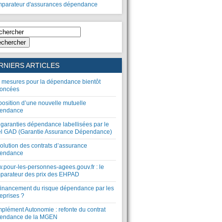
parateur d'assurances dépendance
chercher
RNIERS ARTICLES
 mesures pour la dépendance bientôt
oncées
position d’une nouvelle mutuelle
endance
 garanties dépendance labellisées par le
el GAD (Garantie Assurance Dépendance)
olution des contrats d’assurance
endance
.pour-les-personnes-agees.gouv.fr : le
parateur des prix des EHPAD
financement du risque dépendance par les
eprises ?
plément Autonomie : refonte du contrat
endance de la MGEN