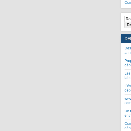
Com
Re
DE
Des
ann
Pro
dép
Les
lab
L’év
dép
www
com
Un 
entr
Com
dép