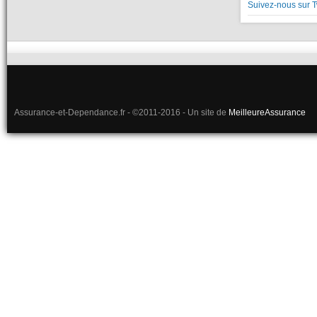
Suivez-nous sur T
Assurance-et-Dependance.fr - ©2011-2016 - Un site de
MeilleureAssurance