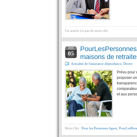
Cet article n'a pas de mots-clés
PourLesPersonnesA
MAR
05
maisons de retrait
Actualité de l'assurance dépendance
,
Divers
Prévu pour 
proposer un
transparence
comparateur 
et aux pers
Mots-Clés :
Pour les Personnes Agees
,
PourLesPers