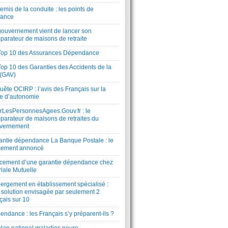
mis de la conduite : les points de
lance
gouvernement vient de lancer son
parateur de maisons de retraite
Top 10 des Assurances Dépendance
Top 10 des Garanties des Accidents de la
 (GAV)
ête OCIRP : l’avis des Français sur la
te d’autonomie
rLesPersonnesAgees.Gouv.fr : le
parateur de maisons de retraites du
vernement
antie dépendance La Banque Postale : le
cement annoncé
cement d’une garantie dépendance chez
riale Mutuelle
ergement en établissement spécialisé :
 solution envisagée par seulement 2
çais sur 10
ndance : les Français s’y préparent-ils ?