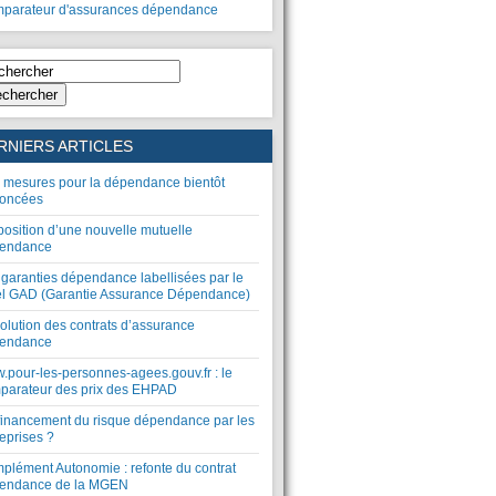
parateur d'assurances dépendance
chercher
RNIERS ARTICLES
 mesures pour la dépendance bientôt
oncées
position d’une nouvelle mutuelle
endance
 garanties dépendance labellisées par le
el GAD (Garantie Assurance Dépendance)
olution des contrats d’assurance
endance
.pour-les-personnes-agees.gouv.fr : le
parateur des prix des EHPAD
financement du risque dépendance par les
eprises ?
plément Autonomie : refonte du contrat
endance de la MGEN