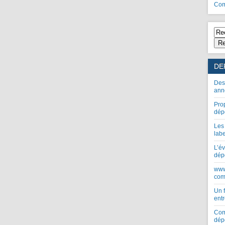
Com
Re
DE
Des
ann
Pro
dép
Les
lab
L’év
dép
www
com
Un 
entr
Com
dép