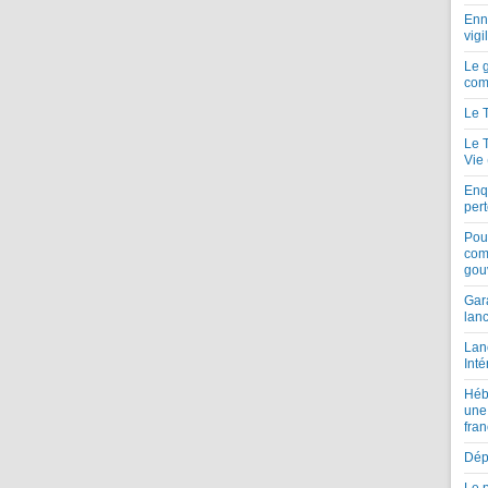
Enne
vigi
Le 
com
Le 
Le 
Vie
Enqu
per
Pou
com
gou
Gar
lan
Lan
Inté
Héb
une
fran
Dépe