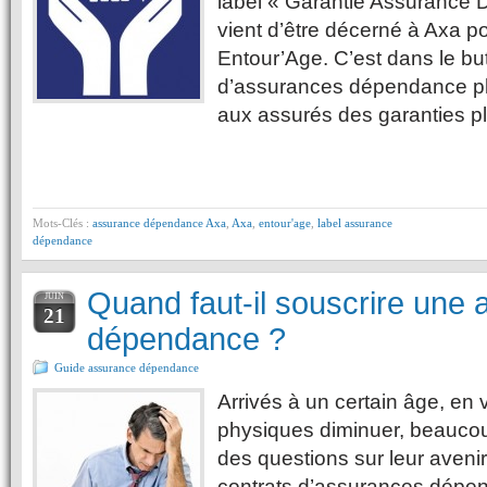
label « Garantie Assurance
vient d’être décerné à Axa p
Entour’Age. C’est dans le but
d’assurances dépendance plus 
aux assurés des garanties pl
Mots-Clés :
assurance dépendance Axa
,
Axa
,
entour'age
,
label assurance
dépendance
Quand faut-il souscrire une
JUIN
21
dépendance ?
Guide assurance dépendance
Arrivés à un certain âge, en 
physiques diminuer, beauco
des questions sur leur avenir
contrats d’assurances dépe