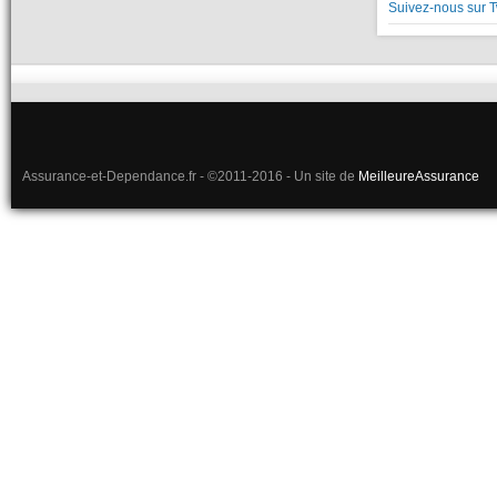
Suivez-nous sur T
Assurance-et-Dependance.fr - ©2011-2016 - Un site de
MeilleureAssurance